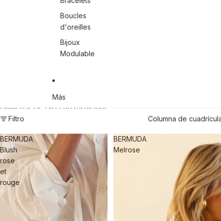
Bracelets
Boucles
d'oreilles
Bijoux
Modulable
Más
Omitir para ir a lista de resultados
Filtro
Columna de cuadrícul
BERMUDA
BERMUDA
Blush
Melrose
rose
et
rouge