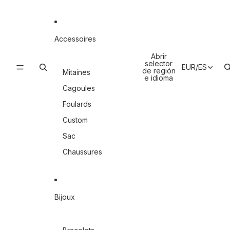
Accessoires
Abrir
selector
EUR
/
ES
de región
Mitaines
e idioma
Cagoules
Foulards
Custom
Sac
Chaussures
Bijoux