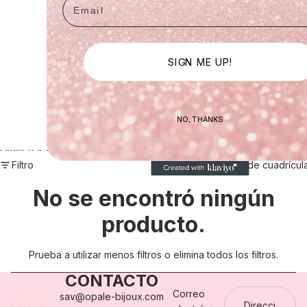
Bracelets
Boucles
d'oreilles
Bijoux
SIGN ME UP!
Modulable
NO, THANKS
Más
Omitir para ir a lista de resultados
Filtro
Columna de cuadrícul
No se encontró ningún
producto.
Prueba a utilizar menos filtros o
elimina todos los filtros
.
CONTACTO
Correo
sav@opale-bijoux.com