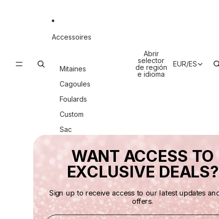
Accessoires
Abrir
selector
EUR
/
ES
de región
Mitaines
e idioma
Cagoules
Foulards
Custom
Sac
Chaussures
WANT ACCESS TO
EXCLUSIVE DEALS?
Bijoux
Sign up to receive access to our latest updates an
offers.
Email