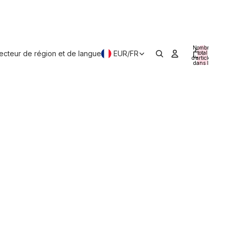
Nombre
lecteur de région et de langue
EUR
/
FR
total
d’articles
dans le
panier:
0