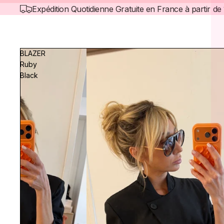
Expédition Quotidienne Gratuite en France à partir d
BLAZER
Ruby
Black