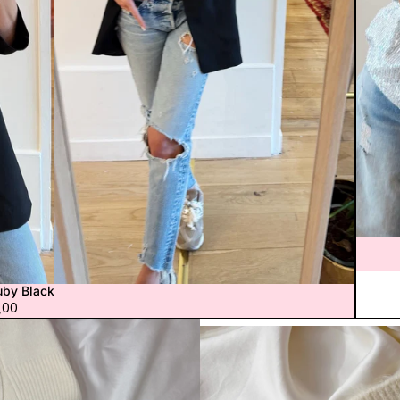
Épuisé
by Black
,00