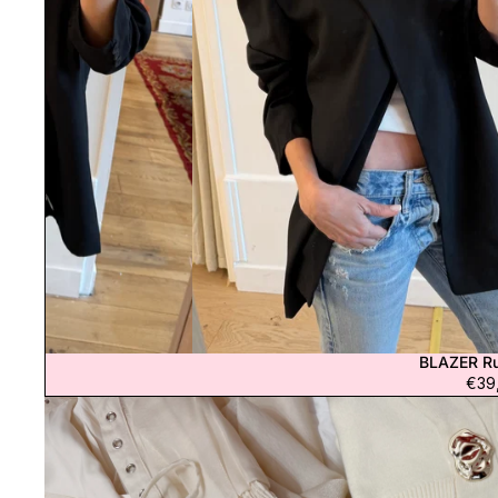
BLAZER Ru
Épuisé
€39