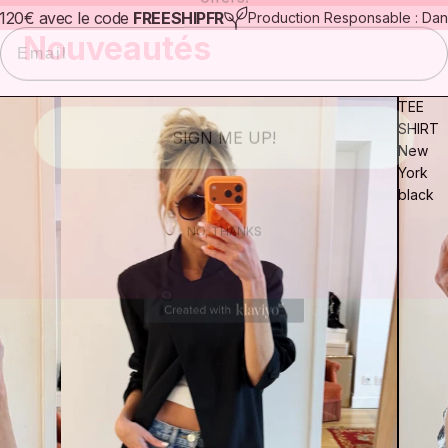
Email
e 120€ avec le code
FREESHIPFR
Production Responsable : Dan
Nouveautés
TEE
SIGN ME UP!
SHIRT
New
York
black
NO, THANKS