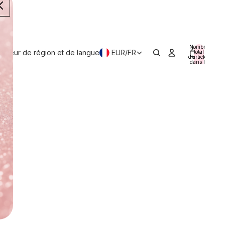
Nombre
lecteur de région et de langue
EUR
/
FR
total
d’articles
dans le
panier:
0