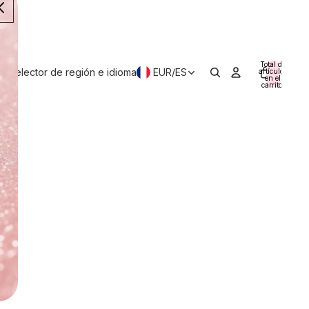
Total de
ir selector de región e idioma
EUR
/
ES
artículos
en el
carrito:
0