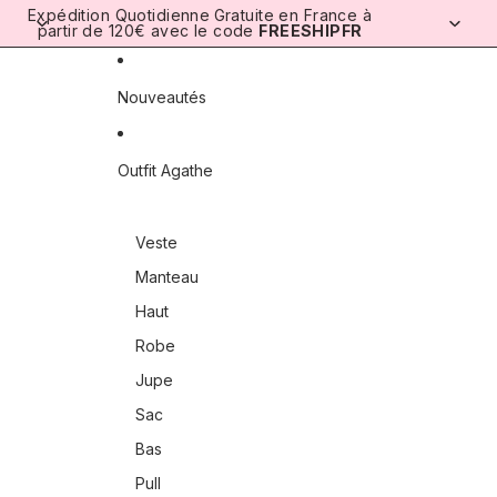
Ignorer et passer au contenu
Expédition Quotidienne
Gratuite en France à
partir de 120€ avec le code
FREESHIPFR
Nouveautés
Outfit Agathe
Veste
Manteau
Haut
Robe
Jupe
Sac
Bas
Pull