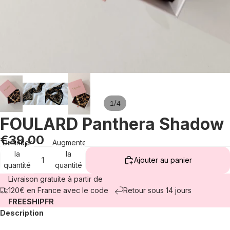
/
1
4
FOULARD Panthera Shadow
€39,00
Diminuer
Augmenter
la
la
Ajouter au panier
quantité
quantité
Livraison gratuite à partir de
120€ en France avec le code
Retour sous 14 jours
FREESHIPFR
Description