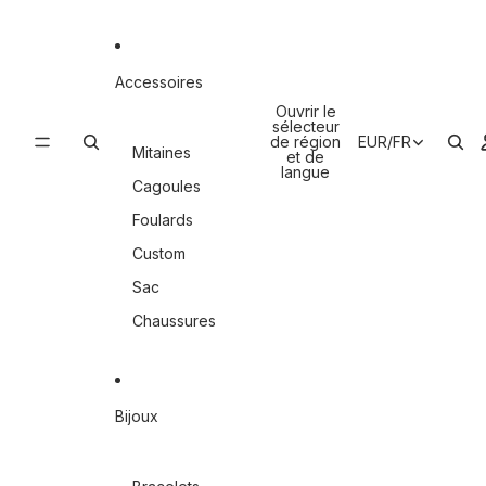
Accessoires
Ouvrir le
sélecteur
de région
EUR
/
FR
Mitaines
et de
langue
Cagoules
Foulards
Custom
Sac
Chaussures
Bijoux